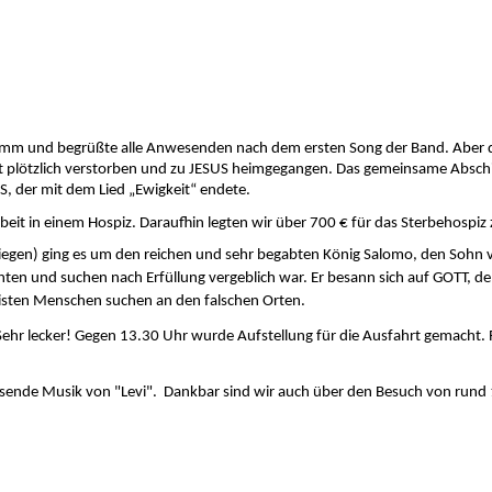
amm und begrüßte alle Anwesenden nach dem ersten Song der Band. Aber die
t plötzlich verstorben und zu JESUS heimgegangen. Das gemeinsame Absch
, der mit dem Lied „Ewigkeit“ endete.
beit in einem Hospiz. Daraufhin legten wir über 700 € für das Sterbehospi
egen) ging es um den reichen und sehr begabten König Salomo, den Sohn vo
achten und suchen nach Erfüllung vergeblich war. Er besann sich auf GOTT, d
eisten Menschen suchen an den falschen Orten.
 Sehr lecker! Gegen 13.30 Uhr wurde Aufst
ellung für die Ausfahrt gemacht.
sende Musik von "Levi". Dankbar sind wir auch über den Besuch von rund 