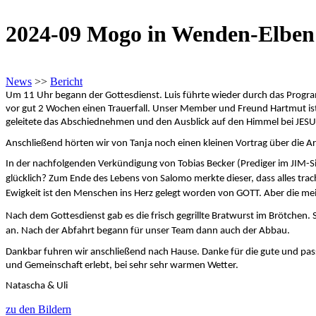
2024-09 Mogo in Wenden-Elben
News
>>
Bericht
Um 11 Uhr begann der Gottesdienst. Luis führte wieder durch das Progr
vor gut 2 Wochen einen Trauerfall. Unser Member und Freund Hartmut is
geleitete das Abschiednehmen und den Ausblick auf den Himmel bei JESUS
Anschließend hörten wir von Tanja noch einen kleinen Vortrag über die Ar
In der nachfolgenden Verkündigung von Tobias Becker (Prediger im JIM-Si
glücklich? Zum Ende des Lebens von Salomo
mer
kte dieser, dass alles tr
Ewigkeit ist den Menschen ins Herz gelegt worden von GOTT. Aber die m
Nach dem Gottesdienst gab es die frisch gegrillte Bratwurst im Brötchen.
an. Nach der Abfahrt begann für unser Team dann auch der Abbau.
Dankbar fuhren wir anschließend nach Hause. Danke für die gute und pas
und Gemeinschaft erlebt, bei sehr sehr warmen Wetter.
Natascha & Uli
zu den Bildern